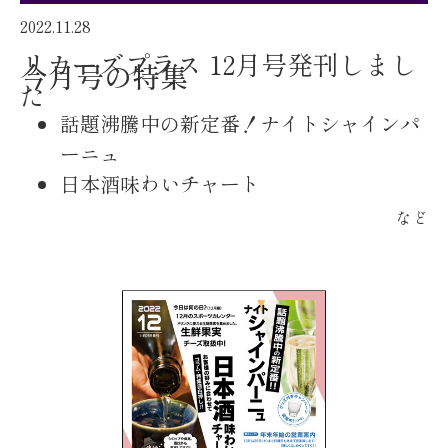
2022.11.28
リカーズプラス 12月号発刊しまし
今月号の特集
た
話題沸騰中の新定番！ナイトシャインパ
ーニュ
日本酒味わいチャート
など