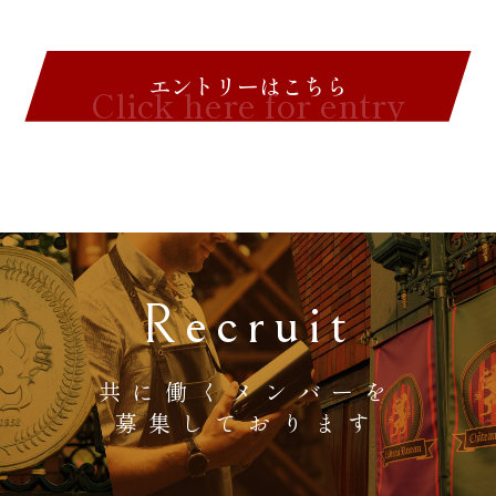
エントリーはこちら
Click here for entry
Recruit
共に働くメンバーを
募集しております