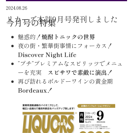
2024.08.26
リカーズ本誌9月号発刊しました
今月号の特集
魅惑的！
焼酎トニックの世界
夜の街・繁華街事情にフォーカス！
Discover Night Life
”プチ”プレミアムなスピリッツでメニュ
ーを充実
スピサワで素敵に演出！
再び訪れるボルドーワインの黄金期
Bordeaux！