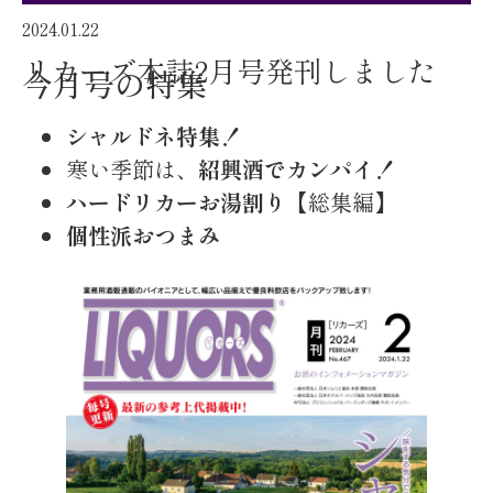
2024.01.22
リカーズ本誌2月号発刊しました
今月号の特集
シャルドネ特集！
寒い季節は、
紹興酒でカンパイ！
ハードリカーお湯割り
【総集編】
個性派おつまみ