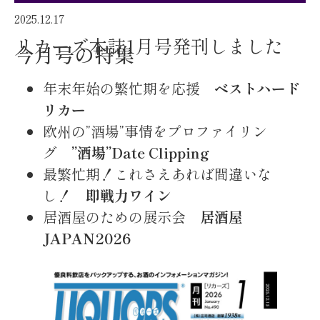
2025.12.17
リカーズ本誌1月号発刊しました
今月号の特集
年末年始の繁忙期を応援
ベストハード
リカー
欧州の”酒場”事情をプロファイリン
グ
”酒場”Date Clipping
最繁忙期！これさえあれば間違いな
し！
即戦力ワイン
居酒屋のための展示会
居酒屋
JAPAN2026